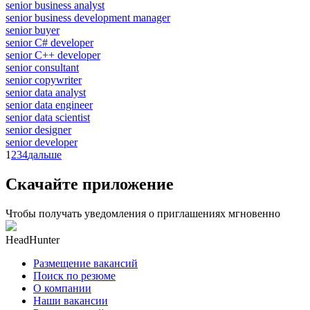
senior business analyst
senior business development manager
senior buyer
senior C# developer
senior C++ developer
senior consultant
senior copywriter
senior data analyst
senior data engineer
senior data scientist
senior designer
senior developer
1
2
3
4
дальше
Скачайте приложение
Чтобы получать уведомления о приглашениях мгновенно
HeadHunter
Размещение вакансий
Поиск по резюме
О компании
Наши вакансии