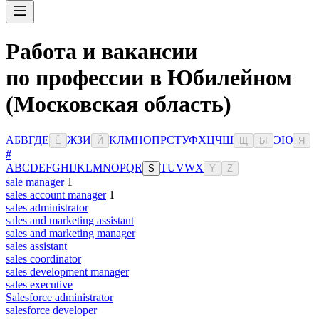
Работа и вакансии
по профессии в Юбилейном
(Московская область)
А
Б
В
Г
Д
Е
Ж
З
И
К
Л
М
Н
О
П
Р
С
Т
У
Ф
Х
Ц
Ч
Ш
Э
Ю
Ё
Й
Щ
Ы
Я
#
A
B
C
D
E
F
G
H
I
J
K
L
M
N
O
P
Q
R
T
U
V
W
X
S
Y
Z
sale manager
1
sales account manager
1
sales administrator
sales and marketing assistant
sales and marketing manager
sales assistant
sales coordinator
sales development manager
sales executive
Salesforce administrator
salesforce developer