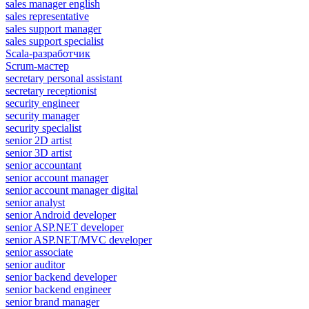
sales manager english
sales representative
sales support manager
sales support specialist
Scala-разработчик
Scrum-мастер
secretary personal assistant
secretary receptionist
security engineer
security manager
security specialist
senior 2D artist
senior 3D artist
senior accountant
senior account manager
senior account manager digital
senior analyst
senior Android developer
senior ASP.NET developer
senior ASP.NET/MVC developer
senior associate
senior auditor
senior backend developer
senior backend engineer
senior brand manager