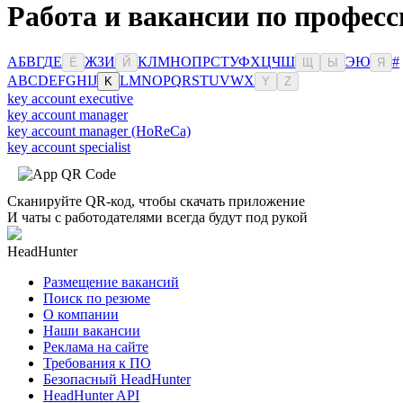
Работа и вакансии по профес
А
Б
В
Г
Д
Е
Ж
З
И
К
Л
М
Н
О
П
Р
С
Т
У
Ф
Х
Ц
Ч
Ш
Э
Ю
#
Ё
Й
Щ
Ы
Я
A
B
C
D
E
F
G
H
I
J
L
M
N
O
P
Q
R
S
T
U
V
W
X
K
Y
Z
key account executive
key account manager
key account manager (HoReCa)
key account specialist
Сканируйте QR-код, чтобы скачать приложение
И чаты с работодателями всегда будут под рукой
HeadHunter
Размещение вакансий
Поиск по резюме
О компании
Наши вакансии
Реклама на сайте
Требования к ПО
Безопасный HeadHunter
HeadHunter API