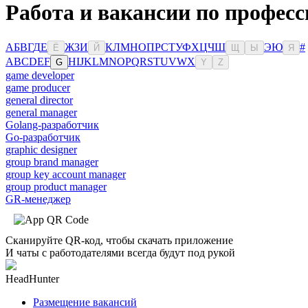
Работа и вакансии по профес
А
Б
В
Г
Д
Е
Ж
З
И
К
Л
М
Н
О
П
Р
С
Т
У
Ф
Х
Ц
Ч
Ш
Э
Ю
#
Ё
Й
Щ
Ы
Я
A
B
C
D
E
F
H
I
J
K
L
M
N
O
P
Q
R
S
T
U
V
W
X
G
Y
Z
game developer
game producer
general director
general manager
Golang-разработчик
Go-разработчик
graphic designer
group brand manager
group key account manager
group product manager
GR-менеджер
Сканируйте QR-код, чтобы скачать приложение
И чаты с работодателями всегда будут под рукой
HeadHunter
Размещение вакансий